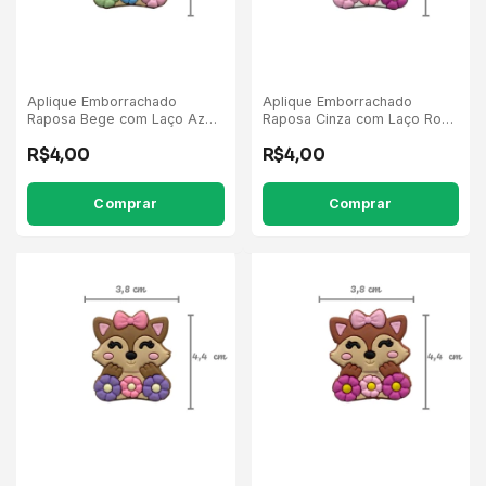
Aplique Emborrachado
Aplique Emborrachado
Raposa Bege com Laço Azul
Raposa Cinza com Laço Rosa
Flores Verde/Azul/Rosa - 5
Flores Pink/Rosa - 5
R$4,00
R$4,00
Unidades
Unidades