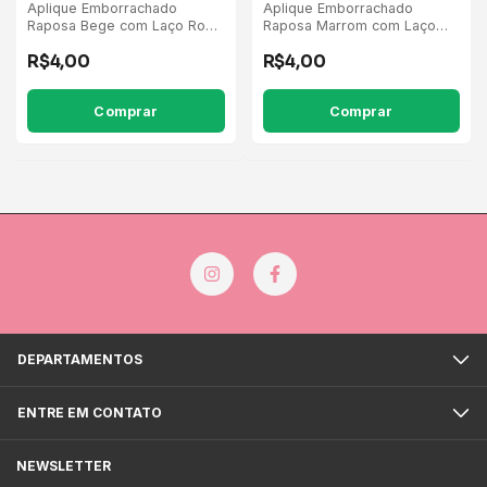
Aplique Emborrachado
Aplique Emborrachado
Raposa Bege com Laço Rosa
Raposa Marrom com Laço
Flores Lilás/Rosa - 5
Rosa Flores Pink/Rosa - 5
R$4,00
R$4,00
Unidades
Unidades
DEPARTAMENTOS
ENTRE EM CONTATO
NEWSLETTER