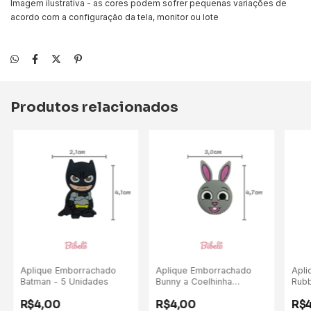
Imagem ilustrativa - as cores podem sofrer pequenas variações de
acordo com a configuração da tela, monitor ou lote
Produtos relacionados
Aplique Emborrachado
Aplique Emborrachado
Apli
Batman - 5 Unidades
Bunny a Coelhinha
Rubb
(Bolofofos) - 5 Unidades
Uni
R$4,00
R$4,00
R$