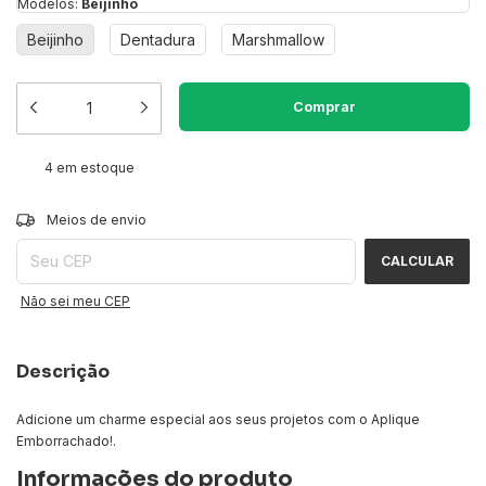
Modelos:
Beijinho
Beijinho
Dentadura
Marshmallow
4
em estoque
ALTERAR CEP
Entregas para o CEP:
Meios de envio
CALCULAR
Não sei meu CEP
Descrição
Adicione um charme especial aos seus projetos com o Aplique
Emborrachado!.
Informações do produto