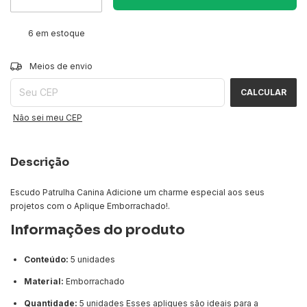
6
em estoque
ALTERAR CEP
Entregas para o CEP:
Meios de envio
CALCULAR
Não sei meu CEP
Descrição
Escudo Patrulha Canina Adicione um charme especial aos seus
projetos com o Aplique Emborrachado!.
Informações do produto
Conteúdo:
5 unidades
Material:
Emborrachado
Quantidade:
5 unidades Esses apliques são ideais para a