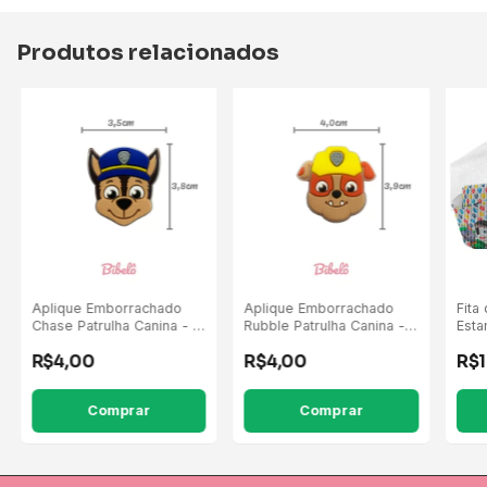
Produtos relacionados
Aplique Emborrachado
Aplique Emborrachado
Fita
Chase Patrulha Canina - 5
Rubble Patrulha Canina - 5
Esta
Unidades
Unidades
Patr
R$4,00
R$4,00
R$1
Pati