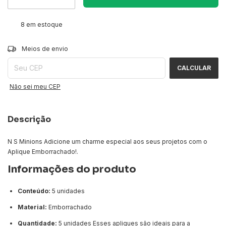
8
em estoque
ALTERAR CEP
Entregas para o CEP:
Meios de envio
CALCULAR
Não sei meu CEP
Descrição
N S Minions Adicione um charme especial aos seus projetos com o
Aplique Emborrachado!.
Informações do produto
Conteúdo:
5 unidades
Material:
Emborrachado
Quantidade:
5 unidades Esses apliques são ideais para a