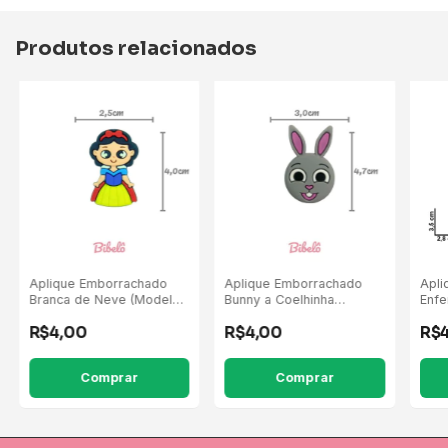
Produtos relacionados
Aplique Emborrachado
Aplique Emborrachado
Apli
Branca de Neve (Modelo
Bunny a Coelhinha
Enfe
Antiga) - 5 Unidades
(Bolofofos) - 5 Unidades
- 5 
R$4,00
R$4,00
R$