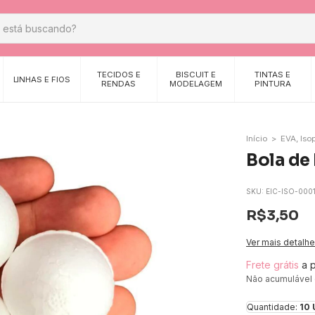
TECIDOS E
BISCUIT E
TINTAS E
LINHAS E FIOS
RENDAS
MODELAGEM
PINTURA
Início
>
EVA, Is
Bola de
SKU:
EIC-ISO-000
R$3,50
Ver mais detalh
Frete grátis
a 
Não acumulável
Quantidade:
10