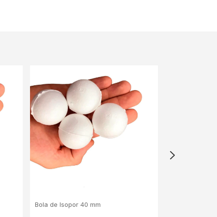
Bola de Isopor 40 mm
Bola de Isopor