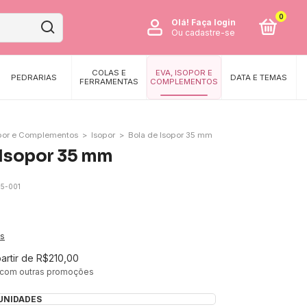
0
Olá!
Faça login
Ou cadastre-se
COLAS E
EVA, ISOPOR E
PEDRARIAS
DATA E TEMAS
FERRAMENTAS
COMPLEMENTOS
opor e Complementos
>
Isopor
>
Bola de Isopor 35 mm
 Isopor 35 mm
15-001
es
partir de
R$210,00
 com outras promoções
 UNIDADES