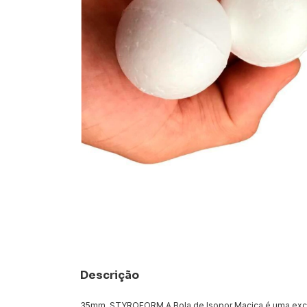
Descrição
35mm. STYROFORM A Bola de Isopor Maciça é uma excel