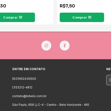
,30
R$7,50
Comprar
Comprar
ENTRE EM CONTATO
NE
5531992430500
(31)3212-4812
contato@bibelo.com.br
São Paulo, 656 Lj C-4 - Centro - Belo Horizonte - MG