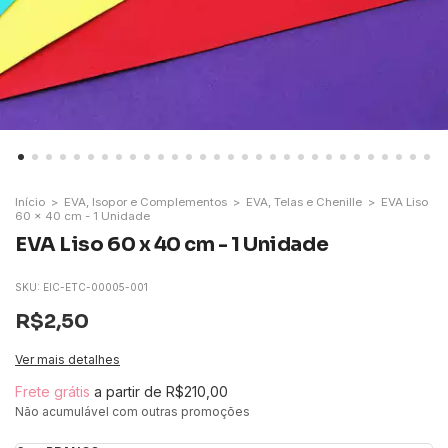
Início
>
EVA, Isopor e Complementos
>
EVA, Telas e Chenille
>
EVA Liso
60 x 40 cm - 1 Unidade
EVA Liso 60 x 40 cm - 1 Unidade
SKU:
EIC-ETC-00005-001
R$2,50
Ver mais detalhes
Frete grátis
a partir de
R$210,00
Não acumulável com outras promoções