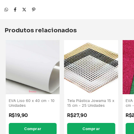
Produtos relacionados
EVA Liso 60 x 40 cm - 10
Tela Plástica Jowama 15 x
EVA 
Unidades
15 cm - 25 Unidades
cm -
R$19,90
R$27,90
R$
Comprar
Comprar