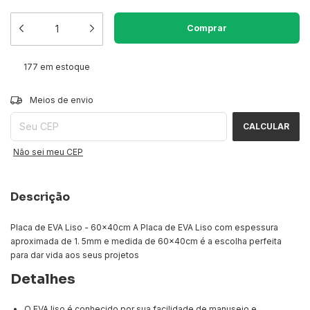
177
em estoque
ALTERAR CEP
Entregas para o CEP:
Meios de envio
CALCULAR
Não sei meu CEP
Descrição
Placa de EVA Liso - 60x40cm A Placa de EVA Liso com espessura
aproximada de 1. 5mm e medida de 60x40cm é a escolha perfeita
para dar vida aos seus projetos
Detalhes
O EVA liso é conhecido por sua facilidade de manuseio e