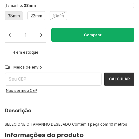
Tamanho:
38mm
38mm
22mm
10mm
4
em estoque
ALTERAR CEP
Entregas para o CEP:
Meios de envio
CALCULAR
Não sei meu CEP
Descrição
SELECIONE O TAMANHO DESEJADO Contém 1 peça com 10 metros
Informações do produto