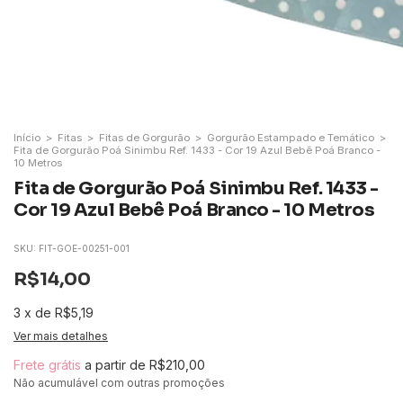
Início
>
Fitas
>
Fitas de Gorgurão
>
Gorgurão Estampado e Temático
>
Fita de Gorgurão Poá Sinimbu Ref. 1433 - Cor 19 Azul Bebê Poá Branco -
10 Metros
Fita de Gorgurão Poá Sinimbu Ref. 1433 -
Cor 19 Azul Bebê Poá Branco - 10 Metros
SKU:
FIT-GOE-00251-001
R$14,00
3
x
de
R$5,19
Ver mais detalhes
Frete grátis
a partir de
R$210,00
Não acumulável com outras promoções