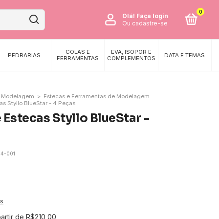
0
Olá!
Faça login
Ou cadastre-se
COLAS E
EVA, ISOPOR E
PEDRARIAS
DATA E TEMAS
FERRAMENTAS
COMPLEMENTOS
 e Modelagem
>
Estecas e Ferramentas de Modelagem
s Styllo BlueStar - 4 Peças
Estecas Styllo BlueStar -
14-001
es
partir de
R$210,00