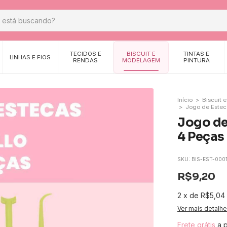
TECIDOS E
BISCUIT E
TINTAS E
LINHAS E FIOS
RENDAS
MODELAGEM
PINTURA
Início
>
Biscuit
>
Jogo de Esteca
Jogo de 
4 Peças
SKU:
BIS-EST-000
R$9,20
2
x
de
R$5,04
Ver mais detalh
Frete grátis
a 