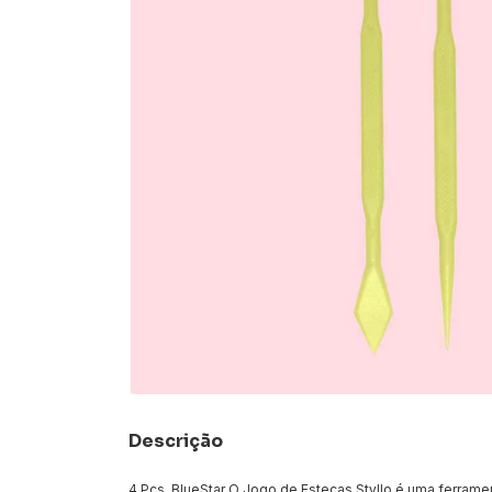
Descrição
4 Pcs. BlueStar O Jogo de Estecas Styllo é uma ferrame