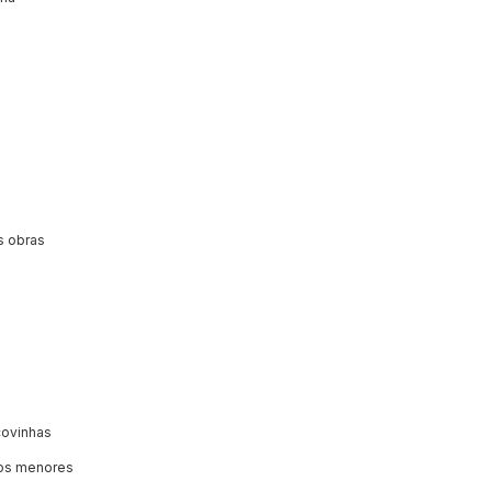
s obras
covinhas
 os menores