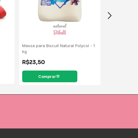
Massa para Biscuit Natural Polycol - 1
Massa para Bisc
kg
Caixa com 12 
R$23,50
R$282,00