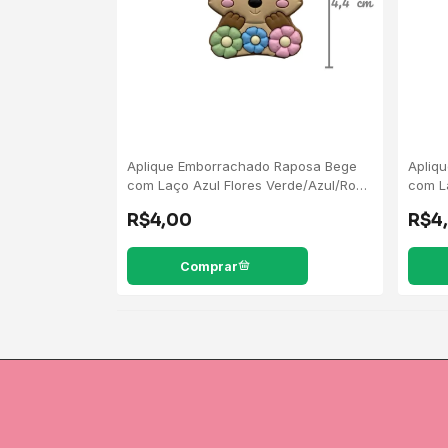
Aplique Emborrachado Raposa Bege
Apliq
com Laço Azul Flores Verde/Azul/Rosa
com L
- 5 Unidades
Unida
R$4,00
R$4