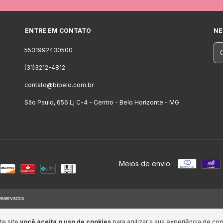
ENTRE EM CONTATO
NE
5531992430500
(31)3212-4812
contato@bibelo.com.br
São Paulo, 656 Lj C-4 - Centro - Belo Horizonte - MG
Meios de envio
reservados.
te site
você aceita o uso de cookies
para agilizar a sua experiência de co