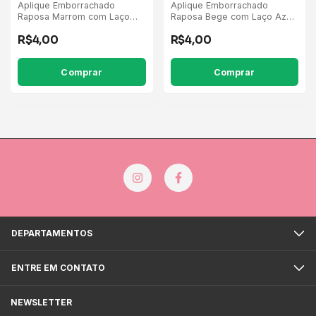
Aplique Emborrachado
Aplique Emborrachado
Raposa Marrom com Laço
Raposa Bege com Laço Azul
Rosa Flores Pink/Rosa - 5
Flores Verde/Azul/Rosa - 5
R$4,00
R$4,00
Unidades
Unidades
DEPARTAMENTOS
ENTRE EM CONTATO
NEWSLETTER