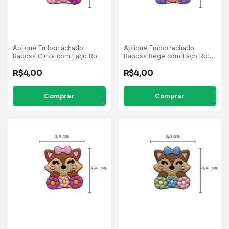
Aplique Emborrachado
Aplique Emborrachado
Raposa Cinza com Laço Rosa
Raposa Bege com Laço Rosa
Flores Pink/Rosa - 5
Flores Lilás/Rosa - 5
R$4,00
R$4,00
Unidades
Unidades