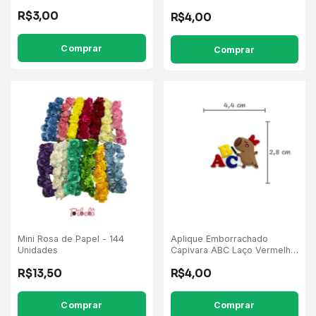
Super Poderosas - 5
R$3,00
R$4,00
Unidades
Comprar
Mini Rosa de Papel - 144
Aplique Emborrachado
Unidades
Capivara ABC Laço Vermelho
- 5 Unidades
R$13,50
R$4,00
Comprar