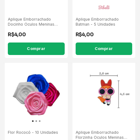
Aplique Emborrachado
Aplique Emborrachado
Docinho Oculos Meninas
Batman - 5 Unidades
Super Poderosas - 5
R$4,00
R$4,00
Unidades
Flor Rococó - 10 Unidades
Aplique Emborrachado
Florzinha Oculos Meninas