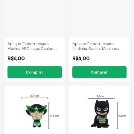
Aplique Emborrachado
Aplique Emborrachado
Menina ABC Laço/Óculos
Lindinha Oculos Meninas
Vermelho - 5 Unidades
Super Poderosas - 5
R$4,00
R$4,00
Unidades