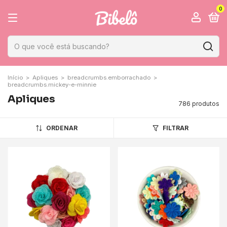
0
Início
>
Apliques
>
breadcrumbs.emborrachado
>
breadcrumbs.mickey-e-minnie
Apliques
786 produtos
ORDENAR
FILTRAR