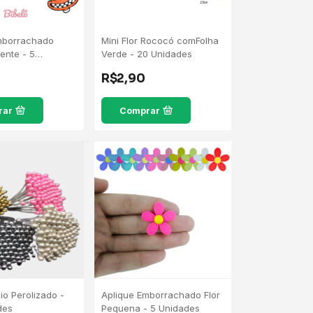
mborrachado
Mini Flor Rococó comFolha
ente - 5
Verde - 20 Unidades
R$2,90
rar
Comprar
dio Perolizado -
Aplique Emborrachado Flor
des
Pequena - 5 Unidades