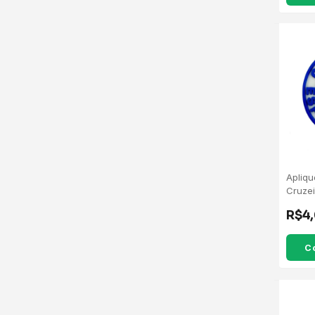
Apliq
Cruzei
R$4