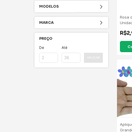
MODELOS
Rosa d
MARCA
Unida
R$2
PREÇO
C
De
Até
APLICAR
Apliqu
Grand