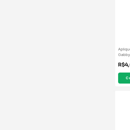
Apliq
Gabby
R$4