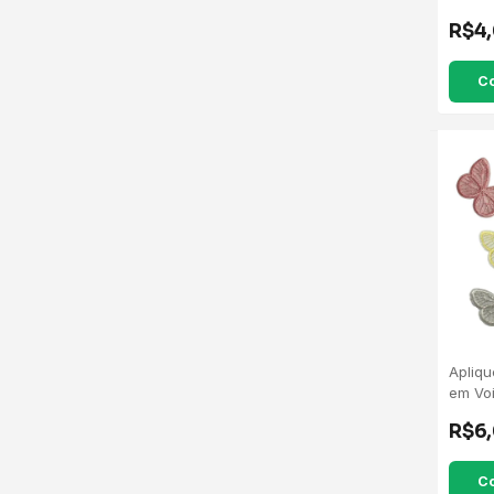
R$4
C
Apliqu
em Voi
R$6
C