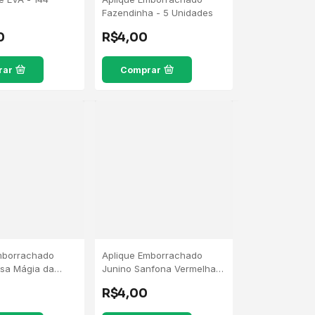
Fazendinha - 5 Unidades
0
R$4,00
rar
Comprar
mborrachado
Aplique Emborrachado
sa Mágia da
Junino Sanfona Vermelha -
5 Unidades
5 Unidades
R$4,00