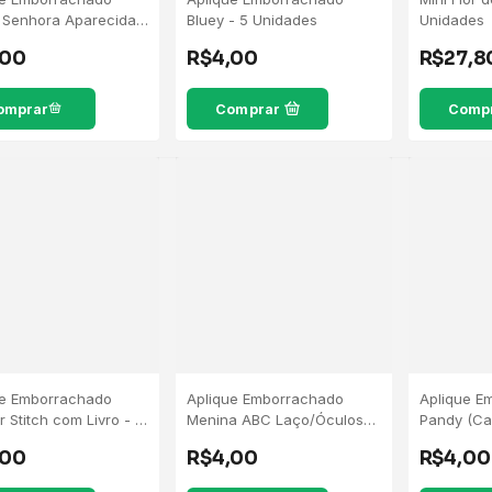
 Senhora Aparecida -
Bluey - 5 Unidades
Unidades
dades
,00
R$4,00
R$27,8
Comprar
Comp
ue Emborrachado
Aplique Emborrachado
Aplique E
r Stitch com Livro - 5
Menina ABC Laço/Óculos
Pandy (Ca
des
Rosa - 5 Unidades
Gabby) - 
,00
R$4,00
R$4,00