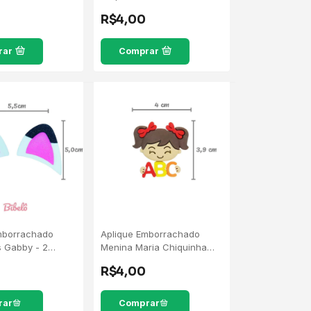
R$4,00
rar
Comprar
mborrachado
Aplique Emborrachado
s Gabby - 2
Menina Maria Chiquinha
ABC Cabelo Marrom - 5
R$4,00
Unidades