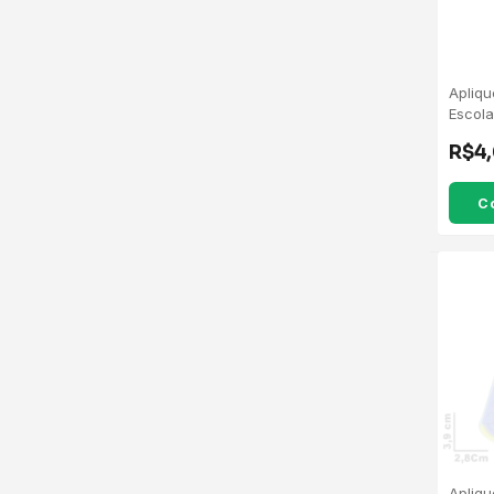
Apliq
Escola
Azul E
R$4
Apliq