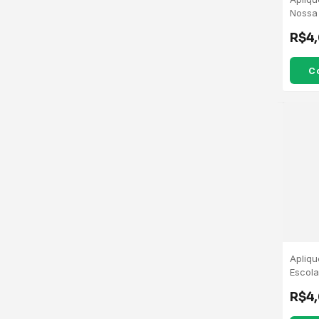
Nossa
5 Uni
R$4
Apliq
Escola
Unida
R$4