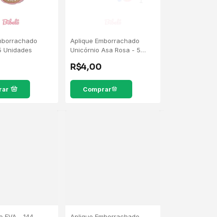
mborrachado
Aplique Emborrachado
5 Unidades
Unicórnio Asa Rosa - 5
Unidades
R$4,00
rar
de EVA - 144
Aplique Emborrachado