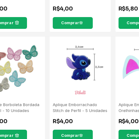
R$4,00
R$5,80
,00
Comp
omprar
e Borboleta Bordada
Aplique Emborrachado
Aplique E
l - 10 Unidades
Stitch de Perfil - 5 Unidades
Orelhinha
Unidades
,00
R$4,00
R$4,00
omprar