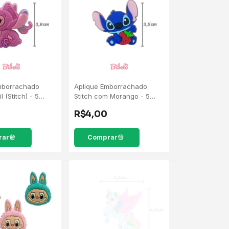
mborrachado
Aplique Emborrachado
l (Stitch) - 5
Stitch com Morango - 5
Unidades
R$4,00