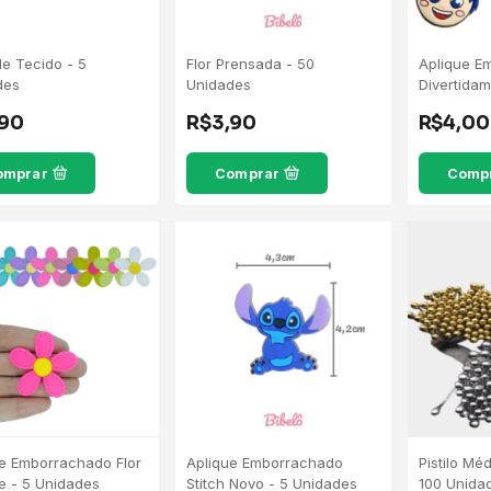
e Tecido - 5
Flor Prensada - 50
Aplique E
des
Unidades
Divertidam
Unidades
,90
R$3,90
R$4,00
omprar
Comprar
Comp
Aplique Emborrachado
Pistilo Mé
e Emborrachado Flor
Stitch Novo - 5 Unidades
100 Unida
e - 5 Unidades