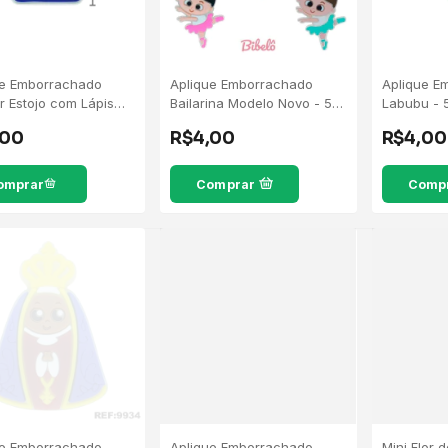
ue Emborrachado
Aplique Emborrachado
Aplique E
r Estojo com Lápis
Bailarina Modelo Novo - 5
Labubu - 
scuro - 5 Unidades
Unidades
,00
R$4,00
R$4,00
Comprar
Comp
ue Emborrachado
Aplique Emborrachado
Mini Flor 