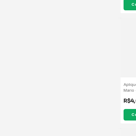
Apliq
Mario 
R$4