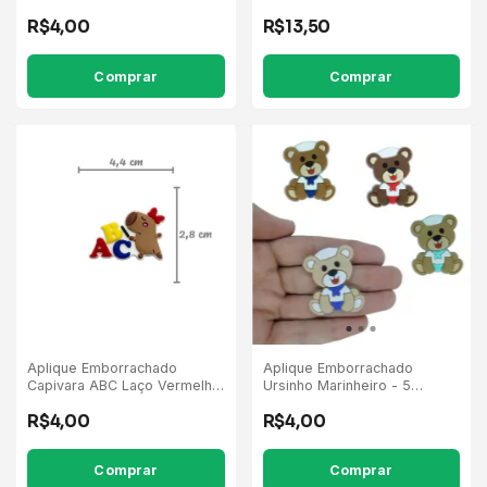
Super Poderosas - 5
R$4,00
R$13,50
Unidades
Comprar
Aplique Emborrachado
Aplique Emborrachado
Capivara ABC Laço Vermelho
Ursinho Marinheiro - 5
- 5 Unidades
Unidades
R$4,00
R$4,00
Comprar