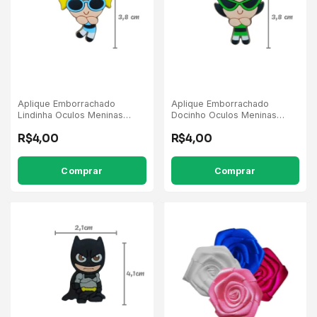
Aplique Emborrachado
Aplique Emborrachado
Lindinha Oculos Meninas
Docinho Oculos Meninas
Super Poderosas - 5
Super Poderosas - 5
R$4,00
R$4,00
Unidades
Unidades