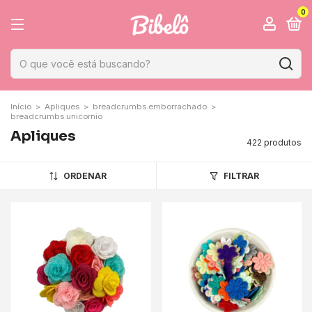
0
Início
>
Apliques
>
breadcrumbs.emborrachado
>
breadcrumbs.unicornio
Apliques
422 produtos
ORDENAR
FILTRAR