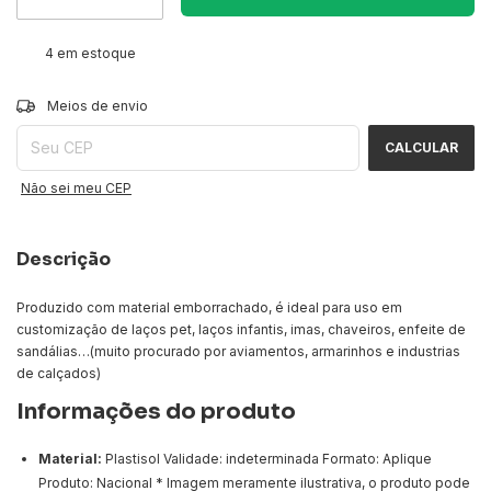
4
em estoque
ALTERAR CEP
Entregas para o CEP:
Meios de envio
CALCULAR
Não sei meu CEP
Descrição
Produzido com material emborrachado, é ideal para uso em
customização de laços pet, laços infantis, imas, chaveiros, enfeite de
sandálias…(muito procurado por aviamentos, armarinhos e industrias
de calçados)
Informações do produto
Material:
Plastisol Validade: indeterminada Formato: Aplique
Produto: Nacional * Imagem meramente ilustrativa, o produto pode