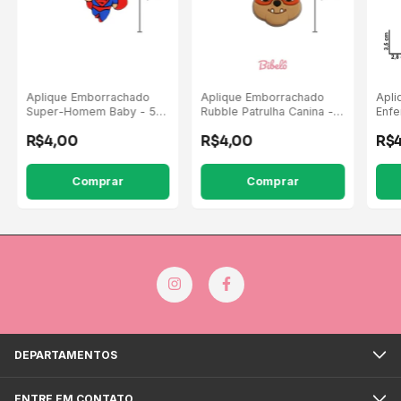
Aplique Emborrachado
Aplique Emborrachado
Apli
Super-Homem Baby - 5
Rubble Patrulha Canina - 5
Enfe
Unidades
Unidades
Marr
R$4,00
R$4,00
R$
DEPARTAMENTOS
ENTRE EM CONTATO