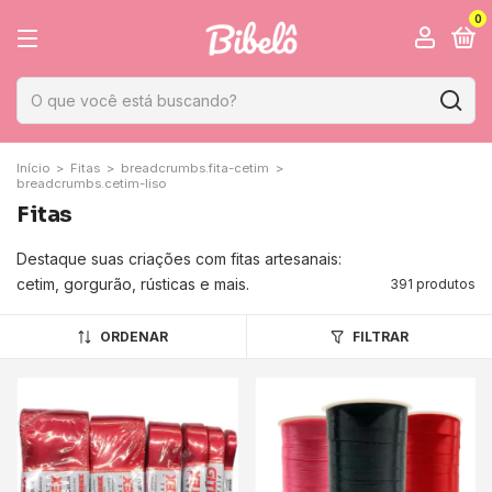
0
Início
>
Fitas
>
breadcrumbs.fita-cetim
>
breadcrumbs.cetim-liso
Fitas
Destaque suas criações com fitas artesanais:
cetim, gorgurão, rústicas e mais.
391 produtos
ORDENAR
FILTRAR