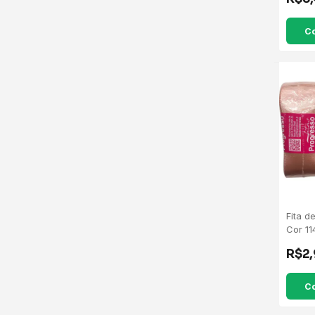
C
Fita d
Cor 11
Metro
R$2
C