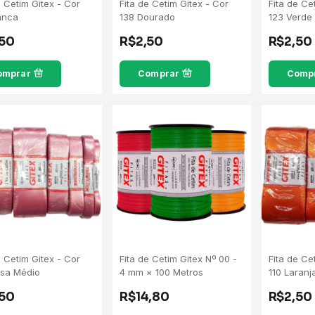
e Cetim Gitex - Cor
Fita de Cetim Gitex - Cor
Fita de Ce
anca
138 Dourado
123 Verde
,50
R$2,50
R$2,50
omprar
Comprar
Comp
e Cetim Gitex - Cor
Fita de Cetim Gitex Nº 00 -
Fita de Ce
osa Médio
4 mm × 100 Metros
110 Laranj
,50
R$14,80
R$2,50