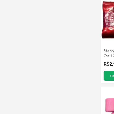
Fita d
Cor 20
Metro
R$2
C