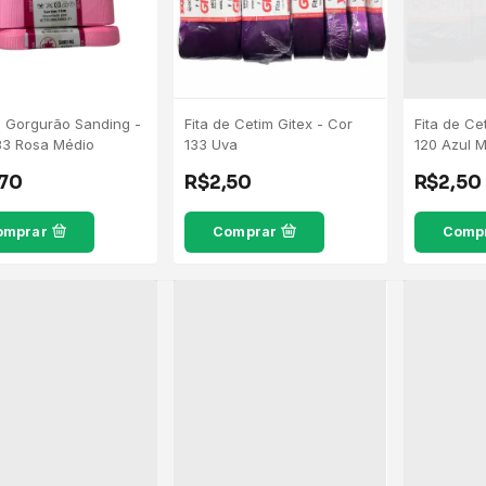
e Gorgurão Sanding -
Fita de Cetim Gitex - Cor
Fita de Ce
33 Rosa Médio
133 Uva
120 Azul 
,70
R$2,50
R$2,50
omprar
Comprar
Comp