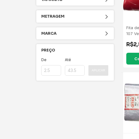
METRAGEM
Fita d
MARCA
107 V
R$2
PREÇO
C
De
Até
APLICAR