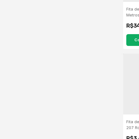
Fita d
Metro
R$3
C
Fita d
207 R
R$3