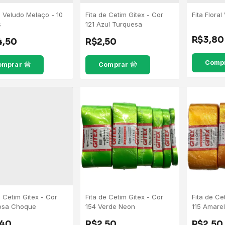
e Veludo Melaço - 10
Fita de Cetim Gitex - Cor
Fita Floral
s
121 Azul Turquesa
R$3,80
4,50
R$2,50
omprar
Comprar
e Cetim Gitex - Cor
Fita de Cetim Gitex - Cor
Fita de Ce
osa Choque
154 Verde Neon
115 Amare
,40
R$2,50
R$2,50