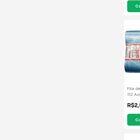
C
Fita d
112 Az
R$2
C