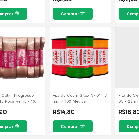
omprar
Comprar
Comp
e Cetim Progresso -
Fita de Cetim Gitex Nº 01 - 7
Fita de Ce
43 Rosa Velho - 10
mm × 100 Metros
05 - 22 m
s
,90
R$14,80
R$18,8
omprar
Comprar
Comp