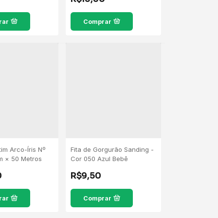
rar
Comprar
tim Arco-Íris Nº
Fita de Gorgurão Sanding -
m × 50 Metros
Cor 050 Azul Bebê
0
R$9,50
rar
Comprar