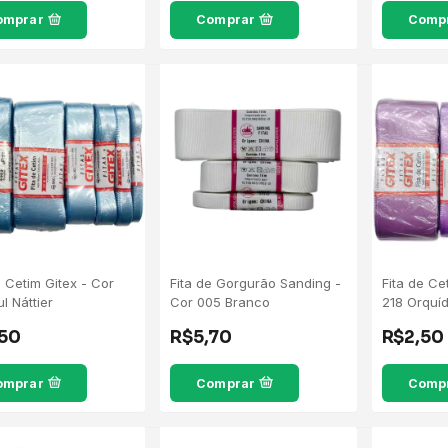
omprar
Comprar
Comp
e Cetim Gitex - Cor
Fita de Gorgurão Sanding -
Fita de Ce
ul Náttier
Cor 005 Branco
218 Orquí
,50
R$5,70
R$2,50
omprar
Comprar
Comp