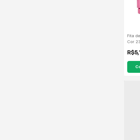
Fita d
Cor 2
R$5
C