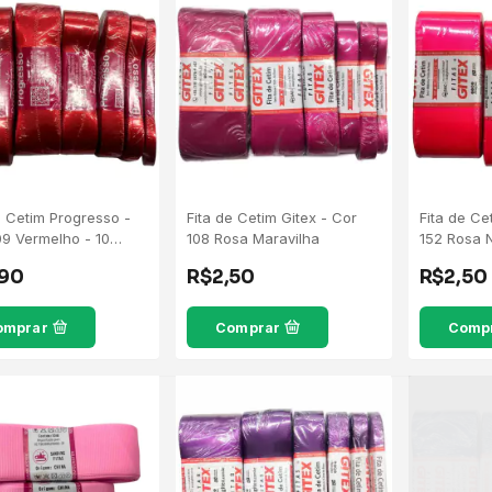
e Cetim Progresso -
Fita de Cetim Gitex - Cor
Fita de Ce
9 Vermelho - 10
108 Rosa Maravilha
152 Rosa 
s
,90
R$2,50
R$2,50
omprar
Comprar
Comp