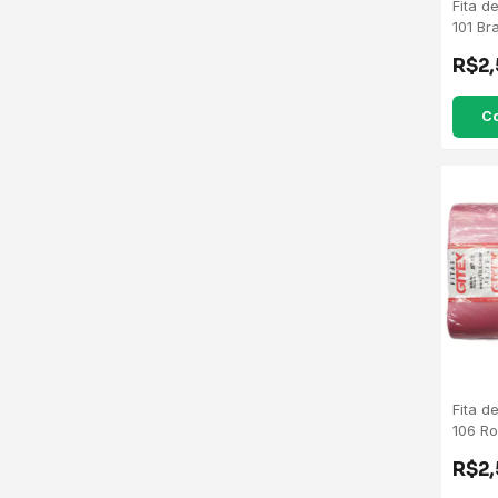
Fita d
101 Br
R$2
C
Fita d
106 R
R$2