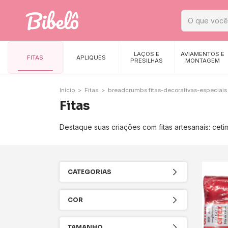
LAÇOS E
AVIAMENTOS E
FITAS
APLIQUES
PRESILHAS
MONTAGEM
Início
>
Fitas
>
breadcrumbs.fitas-decorativas-especiais
Fitas
Destaque suas criações com fitas artesanais: cetim
CATEGORIAS
COR
TAMANHO